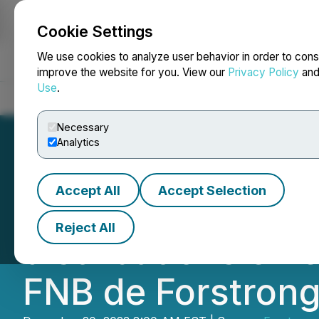
Cookie Settings
NEWSFILE
We use cookies to analyze user behavior in order to cons
improve the website for you. View our
Privacy Policy
an
Use
.
Home
About
Services
Newsroom
Blog
Contact
Necessary
Analytics
Accept All
Accept Selection
Forstrong Globa
Reject All
distributions en
FNB de Forstron