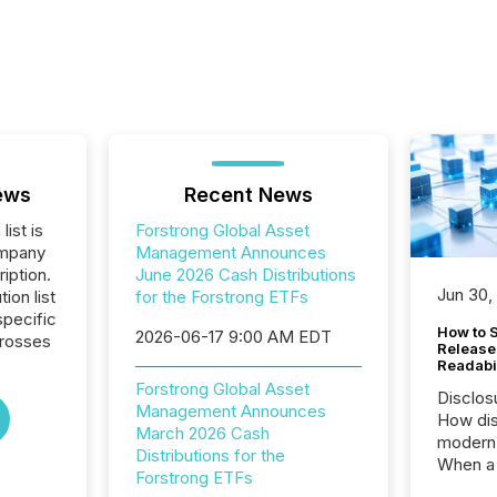
ews
Recent News
list is
Forstrong Global Asset
ompany
Management Announces
iption.
June 2026 Cash Distributions
Jun 30,
tion list
for the Forstrong ETFs
pecific
How to S
2026-06-17 9:00 AM EDT
crosses
Release
Readabi
Forstrong Global Asset
Disclos
Management Announces
How dis
March 2026 Cash
modern 
Distributions for the
When a 
Forstrong ETFs
distrib