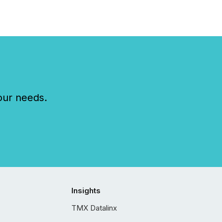
our needs.
Insights
TMX Datalinx