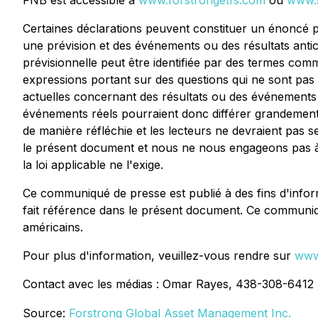
FNB est accessible à
www.forstrongetfs.com
ou
www.s
Certaines déclarations peuvent constituer un énoncé pr
une prévision et des événements ou des résultats antic
prévisionnelle peut être identifiée par des termes comme 
expressions portant sur des questions qui ne sont pas d
actuelles concernant des résultats ou des événements f
événements réels pourraient donc différer grandement 
de manière réfléchie et les lecteurs ne devraient pas s
le présent document et nous ne nous engageons pas à
la loi applicable ne l'exige.
Ce communiqué de presse est publié à des fins d'informa
fait référence dans le présent document. Ce communiqué
américains.
Pour plus d'information, veuillez-vous rendre sur
www
Contact avec les médias : Omar Rayes, 438-308-6412
Source:
Forstrong Global Asset Management Inc.