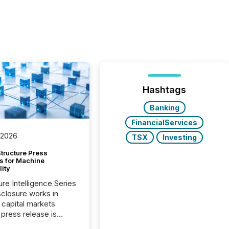
Hashtags
Banking
FinancialServices
 2026
TSX
Investing
tructure Press
s for Machine
lity
ure Intelligence Series
closure works in
capital markets
press release is
uted, most issuer