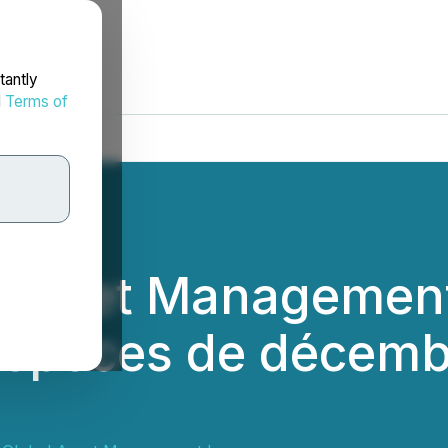
tantly
d
Terms of
l Asset Managemen
 espèces de décemb
g