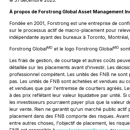
le 31 décembre 2023.
À propos de Forstrong Global Asset Management In
Fondée en 2001, Forstrong est une entreprise de conf
sur le processus actif de macro-placement pour relever
indépendante ayant des bureaux à Toronto, Montréal,
MD
MD
Forstrong Global
et le logo Forstrong Global
sont
Les frais de gestion, de courtage et autres coûts peuve
détaillée sur les placements avant d'investir. Les décisi
professionnel compétent. Les unités des FNB ne sont p
pas. Les unités de FNB sont achetées et vendues au c
et vendues que par l'entremise de courtiers agréés. L
à des prix reflétant leur valeur liquidative par unité
les investisseurs pourraient payer plus que la valeur de 
leur vente. Rien ne garantit qu'un marché public actif 
placement dans des FNB comporte des risques. Avant d'i
entre autres choses, l'objectif de placement, les risqu