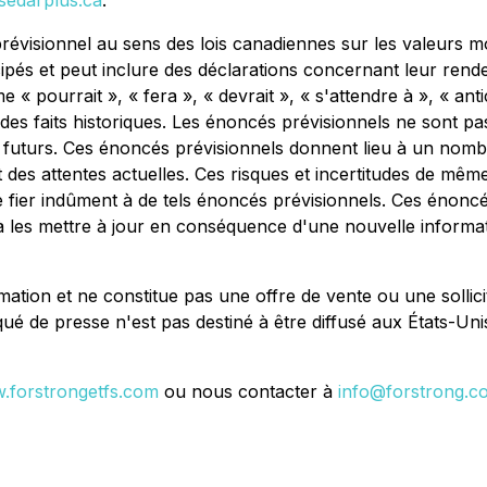
edarplus.ca
.
évisionnel au sens des lois canadiennes sur les valeurs mob
ipés et peut inclure des déclarations concernant leur rende
« pourrait », « fera », « devrait », « s'attendre à », « antic
es faits historiques. Les énoncés prévisionnels ne sont pas 
uturs. Ces énoncés prévisionnels donnent lieu à un nombre 
des attentes actuelles. Ces risques et incertitudes de même
e fier indûment à de tels énoncés prévisionnels. Ces énoncé
 les mettre à jour en conséquence d'une nouvelle informa
tion et ne constitue pas une offre de vente ou une sollicit
 de presse n'est pas destiné à être diffusé aux États-Unis 
.forstrongetfs.com
ou nous contacter à
info@forstrong.c