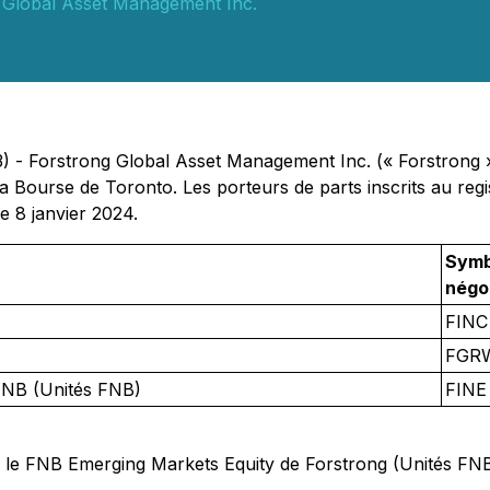
 Global Asset Management Inc.
- Forstrong Global Asset Management Inc. (« Forstrong ») a 
a Bourse de Toronto. Les porteurs de parts inscrits au re
e 8 janvier 2024.
Symb
négo
FINC
FGR
FNB (Unités FNB)
FINE
our le FNB Emerging Markets Equity de Forstrong (Unités FN