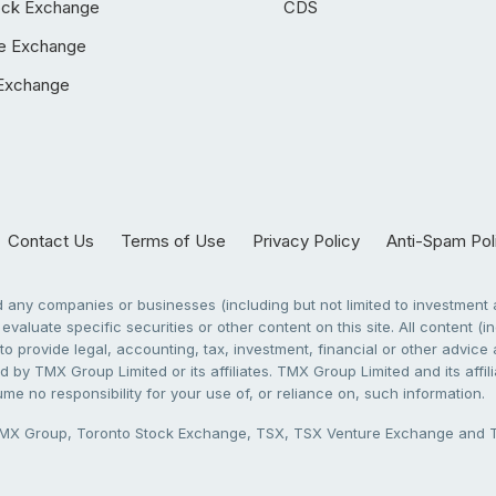
ock Exchange
CDS
e Exchange
Exchange
Contact Us
Terms of Use
Privacy Policy
Anti-Spam Pol
any companies or businesses (including but not limited to investment a
evaluate specific securities or other content on this site. All content (in
to provide legal, accounting, tax, investment, financial or other advic
 by TMX Group Limited or its affiliates. TMX Group Limited and its affi
sume no responsibility for your use of, or reliance on, such information.
X Group, Toronto Stock Exchange, TSX, TSX Venture Exchange and TSX