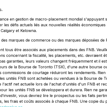
c.
iance en gestion de macro-placement mondial s'appuyant su
 les défis actuels liés aux nouvelles réalités économiques 
 Calgary et Kelowna.
 des marques de commerce ou des marques déposées de F
nt tous être associés aux placements dans des FNB. Veuillez
ons concernant la fiscalité, les placements, etc. devraient êt
as garanties, leurs valeurs changent fréquemment et il es
ours de la Bourse de Toronto (TSX), d'une autre bourse ou
es commissions de courtage réduiront les rendements. Rien 
. Si des unités FNB sont achetées ou vendues à la Bourse d
l'actif net actuelle lors de l'achat d'unités d'un FNB et rec
pour les unités FNB se développera et durera. Rien ne garan
nvestir, vous devriez lire le prospectus ou les faits perti
es, les frais et coûts associés à chaque FNB.
Une copie du p