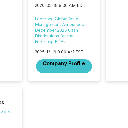
teams c
2026-03-18 9:00 AM EDT
commun
But in re
Forstrong Global Asset
at whic
Management Announces
begins 
December 2025 Cash
engines
Distributions for the
data pl
Forstrong ETFs
brokera
process
2025-12-19 9:00 AM EST
announc
seconds
Company Profile
Before 
press r
identif
key fact
es
rvices