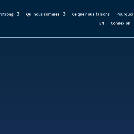
rstrong
Qui nous sommes
Ce que nous faisons
Pourquoi 
EN
Connexion
Stratégie Opport
Revenu Élevé
hat does the strategy invest in?