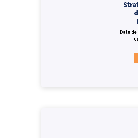
Stra
d
Date de 
C