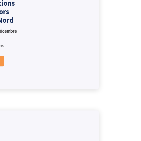
tions
ors
Nord
décembre
ons