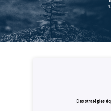
u
4
Des stratégies éq