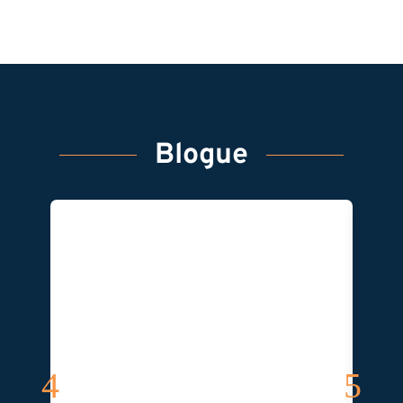
Blogue