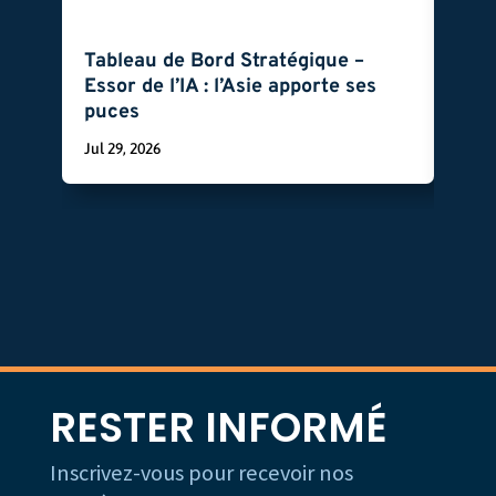
Tableau de Bord Stratégique –
Dem
Essor de l’IA : l’Asie apporte ses
de m
puces
bien
Jul 29, 2026
Jul 13
RESTER INFORMÉ
Inscrivez-vous pour recevoir nos