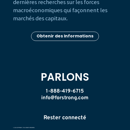
dernières recherches sur les forces
macroéconomiques qui façonnent les
marchés des capitaux.
Obtenir des Informations
PARLONS
1-888-419-6715
info@forstrong.com
Rester connecté
© 2024 COPYRIGHT, TOUS DROITS RÉSERVÉS.