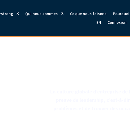
rstrong
Qui nous sommes
Ce que nous faisons
Pourquoi 
EN
Connexion
La culture globale d’entreprise de
preuve de leadership, c’est-à-dir
problèmes et de trouver des occas