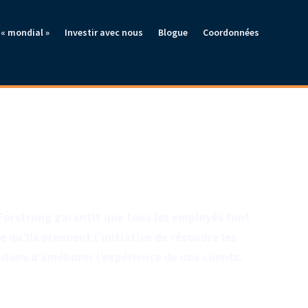
« mondial »
Investir avec nous
Blogue
Coordonnées
 Forstrong garantit que tous les employés font
e qu’ils prennent l’initiative de résoudre les
ions d’améliorer l’expérience de nos clients.