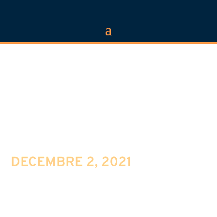
RAPPORT SPÉCIAL:
« ROAD TRIPPIN’ »
DECEMBRE 2, 2021