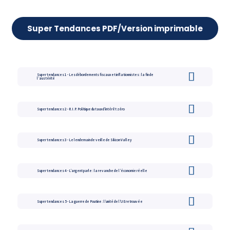
Super Tendances PDF/Version imprimable
Super tendances 1 - Les débordements fiscaux et inflationnistes : la fin de
l’austérité
Super tendances 2 - R.I.P. Politique du taux d’intérêt zéro
Super tendances 3 - Le lendemain de veille de Silicon Valley
Super tendances 4 - L’argent parle : la revanche de l’économie réelle
Super tendances 5 - La guerre de Poutine : l’unité de l’UE retrouvée