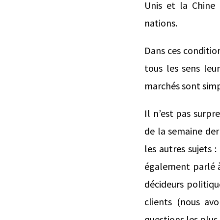
Unis et la Chine
nations.
Dans ces condition
tous les sens leu
marchés sont simp
Il n’est pas surp
de la semaine dern
les autres sujets
également parlé à 
décideurs politiq
clients (nous avo
questions les plus