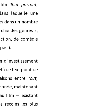
 film
Tout, partout,
 dans laquelle une
ies dans un nombre
rchie des genres »,
fiction, de comédie
 pas!).
on d’investissement
là de leur point de
raisons entre
Tout,
e monde, maintenant
au film — existant
s recoins les plus