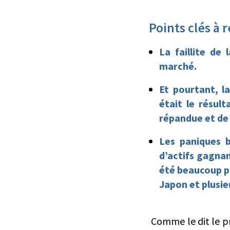
Points clés à 
La faillite de
marché.
Et pourtant, la
était le résul
répandue et de c
Les paniques b
d’actifs gagnan
été beaucoup pl
Japon et plusi
Comme le dit le pr