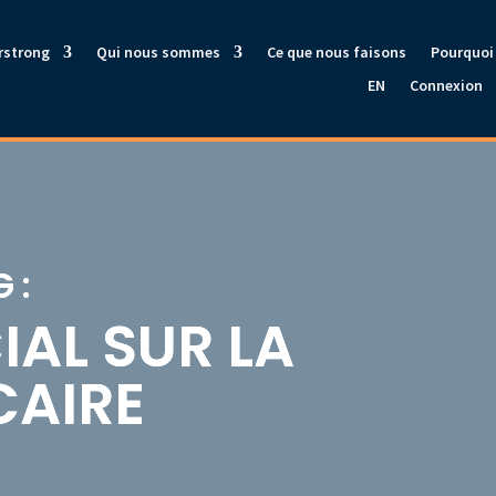
rstrong
Qui nous sommes
Ce que nous faisons
Pourquoi 
EN
Connexion
 :
IAL SUR LA
CAIRE