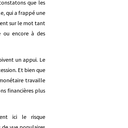
constatons que les
e, qui a frappé une
ment sur le mot tant
ue ou encore à des
oivent un appui. Le
ession. Et bien que
monétaire travaille
ons financières plus
nt ici le risque
s de vue populaires