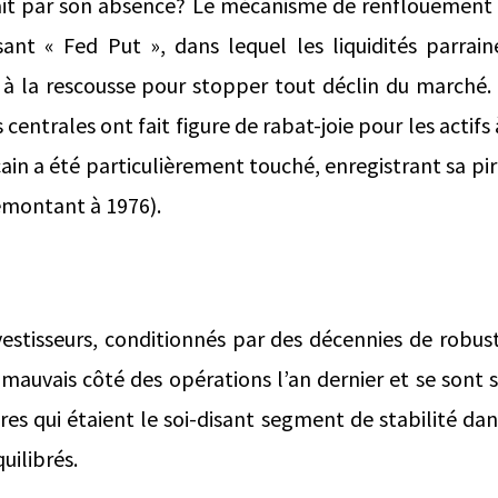
llait par son absence? Le mécanisme de renflouement
isant « Fed Put », dans lequel les liquidités parra
à la rescousse pour stopper tout déclin du marché. P
centrales ont fait figure de rabat-joie pour les actifs
ain a été particulièrement touché, enregistrant sa pi
emontant à 1976).
vestisseurs, conditionnés par des décennies de robus
mauvais côté des opérations l’an dernier et se sont se
es qui étaient le soi-disant segment de stabilité dan
quilibrés.