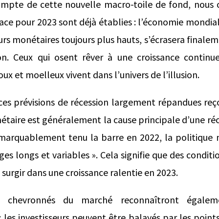
mpte de cette nouvelle macro-toile de fond, nous 
lace pour 2023 sont déjà établies : l’économie mondial
eurs monétaires toujours plus hauts, s’écrasera finale
ion. Ceux qui osent rêver à une croissance contin
oux et moelleux vivent dans l’univers de l’illusion.
 ces prévisions de récession largement répandues reç
taire est généralement la cause principale d’une réc
emarquablement tenu la barre en 2022, la politique 
es longs et variables ». Cela signifie que des conditi
 surgir dans une croissance ralentie en 2023.
s chevronnés du marché reconnaîtront égaleme
les investisseurs peuvent être balayés par les point