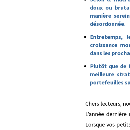
doux ou brutal
manière serein
désordonnée.
Entretemps, l
croissance mon
dans les procha
Plutôt que de 
meilleure stra
portefeuilles s
Chers lecteurs, n
L’année dernière 
Lorsque vos petit