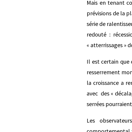
Mais en tenant co
prévisions de la p
série de ralentiss
redouté : récess
« atterrissages » d
Il est certain que
resserrement moné
la croissance a r
avec des « décalag
serrées pourraient
Les observateur
comportemental : 